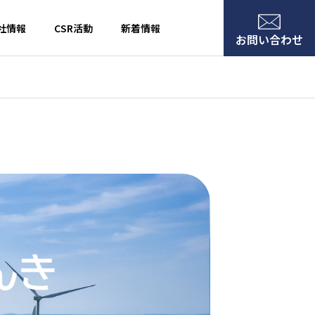
社情報
CSR活動
新着情報
お問い合わせ
LPガス
ーの復帰方法について
沿革
お知らせ
ンサンダーズ スポンサーマッチを開催しました！
お知らせ
空気
リフォーム
ォーム ショールームがオープンしました！
ク
スナガのキレイ
スナガのかいて
な空気
きなリフォーム