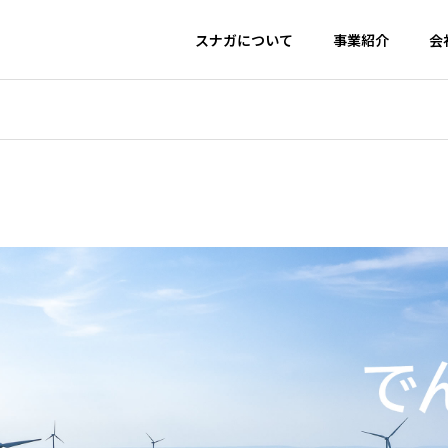
スナガについて
事業紹介
会
テゴリから探す
LPガス
2026年6月18日
お知らせ
ガスメータ
会社概要
2026年4月22日
群馬クレイ
採用情報
2026年4月1日
LPガス
ウォーター
でんき
スナガリフ
ナガのあんし
スナガのおいし
スナガのおト
なガス
い水
なでんき