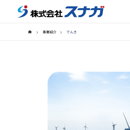
年代から探す
カ
事業紹介
でんき
2026年
2025年
メッセージ
新着情報
事業紹介
会社情報
NEWS
COMPANY
SERVICE
事業所紹介
ス
ん